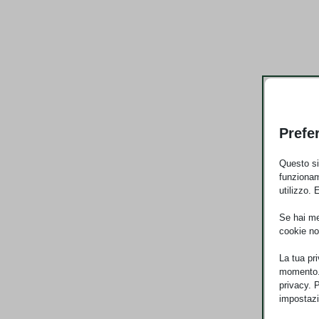
Prefe
Questo sit
funzionam
utilizzo. 
Se hai men
cookie no
La tua pr
momento. 
privacy. 
impostazi