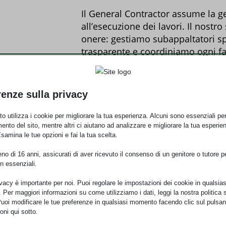
Il General Contractor assume la ge
all’esecuzione dei lavori. Il nostro
onere: gestiamo subappaltatori spe
trasparente e coordiniamo ogni fase
verificata e pronta da abitare, con
concordati.
renze sulla privacy
Il preventivo è gratuito 
o utilizza i cookie per migliorare la tua esperienza. Alcuni sono essenziali per 
ento del sito, mentre altri ci aiutano ad analizzare e migliorare la tua esperie
Assolutamente sì. Offriamo un prev
Esamina le tue opzioni e fai la tua scelta.
Per noi la precisione è fondamen
conoscitivo, totalmente senza imp
o di 16 anni, assicurati di aver ricevuto il consenso di un genitore o tutore per
n essenziali.
tecnico e offrire una stima dei co
ivacy è importante per noi. Puoi regolare le impostazioni dei cookie in qualsias
Chi si occupa di permess
Per maggiori informazioni su come utilizziamo i dati, leggi la nostra politica s
Puoi modificare le tue preferenze in qualsiasi momento facendo clic sul pulsan
oni qui sotto.
Sappiamo quanto le scartoffie po