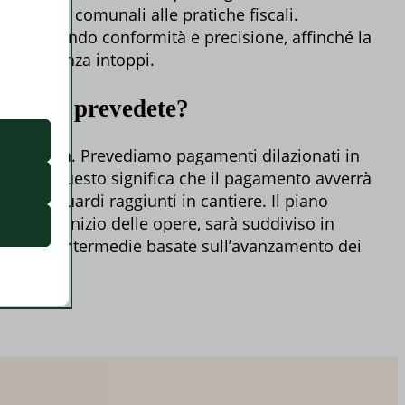
permessi comunali alle pratiche fiscali.
e, garantendo conformità e precisione, affinché la
uido e senza intoppi.
retto
ento e prevedete?
utente
rasparenza. Prevediamo pagamenti dilazionati in
 (SAL): questo significa che il pagamento avverrà
a dei traguardi raggiunti in cantiere. Il piano
ima dell’inizio delle opere, sarà suddiviso in
a, quote intermedie basate sull’avanzamento dei
na.
re