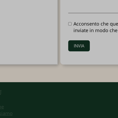
Acconsento che que
inviate in modo che
INVIA
U
me
 siamo