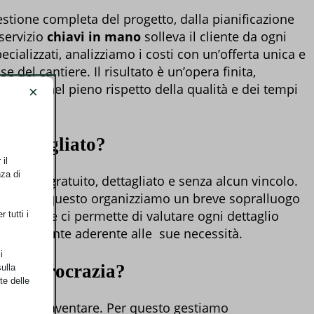
stione completa del progetto, dalla pianificazione
 servizio
chiavi in mano
solleva il cliente da ogni
cializzati, analizziamo i costi con un’offerta unica e
 del cantiere. Il risultato è un’opera finita,
segnata nel pieno rispetto della qualità e dei tempi
×
e dettagliato?
il
nza di
entivo gratuito, dettagliato e senza alcun vincolo.
tale: per questo organizziamo un breve sopralluogo
egno, che ci permette di valutare ogni dettaglio
 tutti i
sti realmente aderente alle sue necessità.
i
i e burocrazia?
ulla
te delle
ssano spaventare. Per questo gestiamo