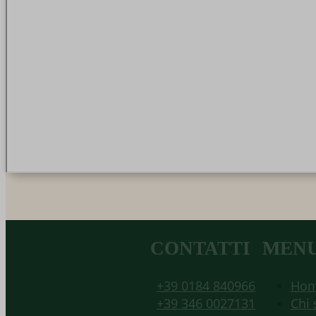
CONTATTI
MEN
+39 0184 840966
Ho
+39 346 0027131
Chi