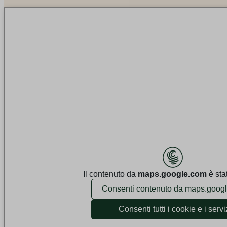
mogulsrl
cmp_by