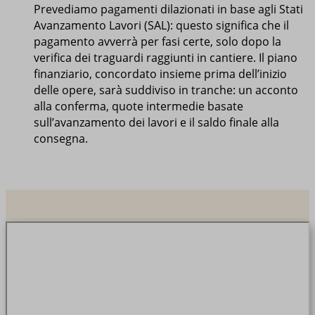
Mostra dettagli
Prevediamo pagamenti dilazionati in base agli Stati
wordpress_test_cookie
Avanzamento Lavori (SAL): questo significa che il
Altri servizi
_ga
pagamento avverrà per fasi certe, solo dopo la
Questa categoria include tutti i cookie, i domini e i servizi che non
wp-settings-*
verifica dei traguardi raggiunti in cantiere. Il piano
rientrano nelle altre categorie specifiche o che non sono stati
_ga_*
wp-settings-time-*
finanziario, concordato insieme prima dell’inizio
esplicitamente categorizzati.
delle opere, sarà suddiviso in tranche: un acconto
www.mogulsrls.it
Mostra dettagli
alla conferma, quote intermedie basate
mogulsrls.it
sull’avanzamento dei lavori e il saldo finale alla
cmp_bypass
consegna.