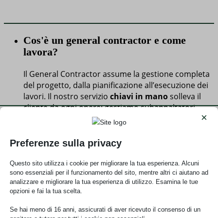
Cos'è un general contractor e come
lavora?
Il General Contractor assume la gestione completa
del progetto, dalla pianificazione all’esecuzione dei
lavori. Il nostro servizio
chiavi in mano
solleva il
cliente da ogni onere: gestiamo subappaltatori
×
specializzati, analizziamo i costi con un’offerta unica
e trasparente e coordiniamo ogni fase del cantiere.
Il risultato è un’opera finita, verificata e pronta da
Preferenze sulla privacy
abitare, consegnata nel pieno rispetto della qualità
e dei tempi concordati.
Questo sito utilizza i cookie per migliorare la tua esperienza. Alcuni
sono essenziali per il funzionamento del sito, mentre altri ci aiutano ad
analizzare e migliorare la tua esperienza di utilizzo. Esamina le tue
Il preventivo è gratuito e dettagliato?
opzioni e fai la tua scelta.
Assolutamente sì. Offriamo un preventivo gratuito,
Se hai meno di 16 anni, assicurati di aver ricevuto il consenso di un